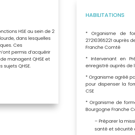
HABILITATIONS
onctions HSE au sein de 2
* Organisme de fo
lourde, dans lesquelles
27210365221 auprès de
sques. Ces
Franche Comté
’ont permis d’acquérir
* Intervenant en Pr
 de managent QHSE et
enregistré auprès de
 sujets QHSE.
* Organisme agréé pa
pour dispenser la f
CSE
* Organisme de form
Bourgogne Franche Co
– Préparer la miss
santé et sécurité 