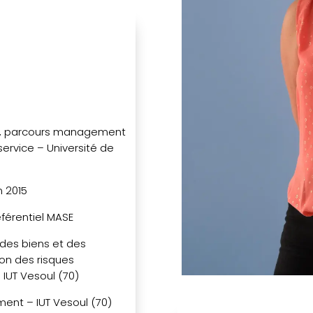
té, parcours management
service – Université de
n 2015
référentiel MASE
 des biens et des
on des risques
IUT Vesoul (70)
ment – IUT Vesoul (70)